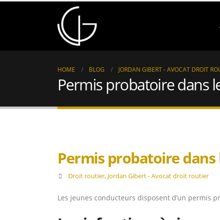
HOME
BLOG
JORDAN GIBERT - AVOCAT DROIT RO
Permis probatoire dans le
Permis probatoire dans l
Droit routier
,
Jordan Gibert - Avocat droit routier
Les jeunes conducteurs disposent d’un permis pr