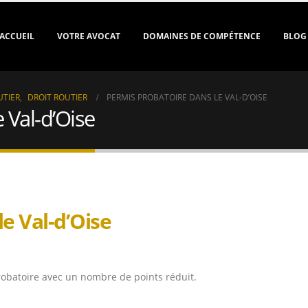
ACCUEIL
VOTRE AVOCAT
DOMAINES DE COMPÉTENCE
BLOG
UTIER
,
DROIT ROUTIER
PERMIS PROBATOIRE DANS LE VAL-D’OISE
 Val-d’Oise
e Val-d’Oise
obatoire avec un nombre de points réduit.