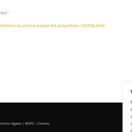
sous :
comment-la-justice-evalue-les-prejudices-233394.html
ntions légales
|
RGPD
|
Cookies