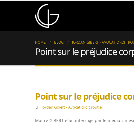
HOME
BLOG
JORDAN GIBERT - AVOCAT DROIT RO
Point sur le préjudice cor
Point sur le préjudice co
Jordan Gibert - Avocat droit routier
Maître GIBERT était interrogé par le média « mesi