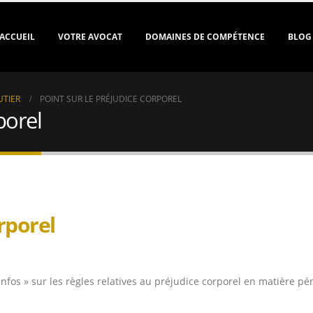
ACCUEIL
VOTRE AVOCAT
DOMAINES DE COMPÉTENCE
BLOG
UTIER
POINT SUR LE PRÉJUDICE CORPOREL
porel
rporel
nfos » sur les règles relatives au préjudice corporel en matière pén